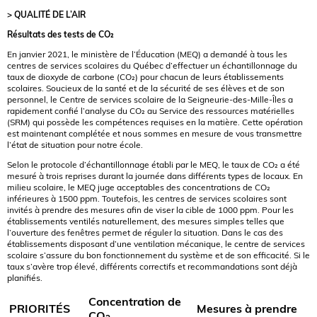
> QUALITÉ DE L’AIR
Résultats des tests de CO₂
En janvier 2021, le ministère de l’Éducation (MEQ) a demandé à tous les
centres de services scolaires du Québec d’effectuer un échantillonnage du
taux de dioxyde de carbone (CO₂) pour chacun de leurs établissements
scolaires. Soucieux de la santé et de la sécurité de ses élèves et de son
personnel, le Centre de services scolaire de la Seigneurie-des-Mille-Îles a
rapidement confié l’analyse du CO₂ au Service des ressources matérielles
(SRM) qui possède les compétences requises en la matière. Cette opération
est maintenant complétée et nous sommes en mesure de vous transmettre
l’état de situation pour notre école.
Selon le protocole d’échantillonnage établi par le MEQ, le taux de
CO₂ a été
mesuré à trois reprises durant la journée dans différents types de locaux. En
milieu scolaire, le MEQ juge acceptables des concentrations de CO₂
inférieures à 1500 ppm. Toutefois, les centres de services scolaires sont
invités à prendre des mesures afin de viser la cible de 1000 ppm. Pour les
établissements ventilés naturellement, des mesures simples telles que
l’ouverture des fenêtres permet de réguler la situation. Dans le cas des
établissements disposant d’une ventilation mécanique, le centre de services
scolaire s’assure du bon fonctionnement du système et de son efficacité. Si le
taux s’avère trop élevé, différents correctifs et recommandations sont déjà
planifiés.
Concentration de
PRIORITÉS
Mesures à prendre
CO