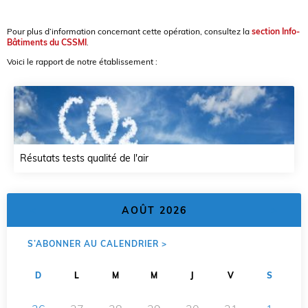
Pour plus d’information concernant cette opération, consultez la
section Info-
Bâtiments du CSSMI
.
Voici le rapport de notre établissement :
Résutats tests qualité de l'air
<
>
AOÛT 2026
S’ABONNER AU CALENDRIER >
D
L
M
M
J
V
S